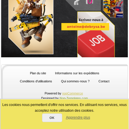
Plan du site
Informations sur les expéditions
Conditions d'utilisations
Qui sommes-nous ?
Contact
Powered by
nopCommerce
Designed by
Nop-Templates.com
Designed by
Agilux
Copyright © 2026 Quincaillerie de BRY SA. Tous droits
Les cookies nous permettent d'offrir nos services. En utilisant nos services, vous
réservés.
acceptez notre utilisation des cookies.
Apprendre plus
OK