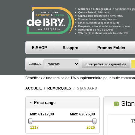
E-SHOP
Reappro
Promos Folder
Langage:
Bénéficiez d'une remise de 1% supplémentaire pour toute comman
ACCUEIL
/
REMORQUES
/
STANDARD
Stan
Price range
Min:
€1217,00
Max:
€2026,00
7
1217
2026