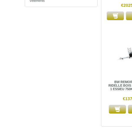
Vêtements
€202
BW REMOR
RIDELLE BOIS 
1 ESSIEU 75
€137