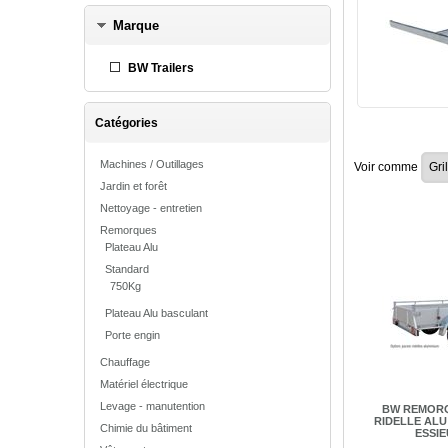
Marque
BW Trailers
Catégories
Machines / Outillages
Voir comme
Jardin et forêt
Nettoyage - entretien
Remorques
Plateau Alu
Standard
750Kg
Plateau Alu basculant
Porte engin
Chauffage
Matériel électrique
Levage - manutention
BW REMOR
RIDELLE ALU 
Chimie du bâtiment
ESSIE