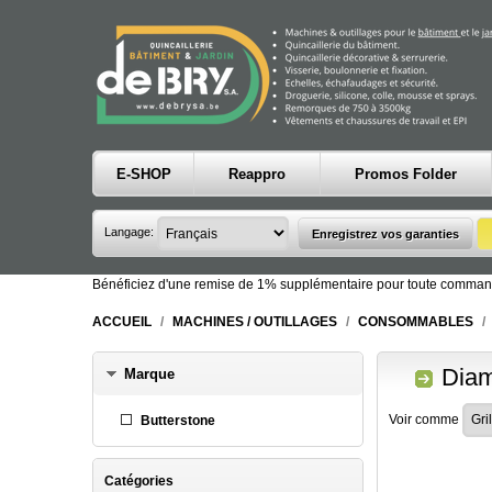
E-SHOP
Reappro
Promos Folder
Langage:
Bénéficiez d'une remise de 1% supplémentaire pour toute comman
ACCUEIL
/
MACHINES / OUTILLAGES
/
CONSOMMABLES
/
Diam
Marque
Voir comme
Butterstone
Catégories