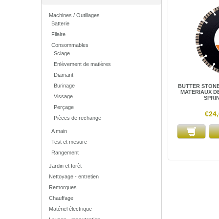
Machines / Outillages
Batterie
Filaire
Consommables
Sciage
Enlèvement de matières
Diamant
Burinage
BUTTER STONE
MATERIAUX D
Vissage
SPRI
Perçage
€24
Pièces de rechange
A main
Test et mesure
Rangement
Jardin et forêt
Nettoyage - entretien
Remorques
Chauffage
Matériel électrique