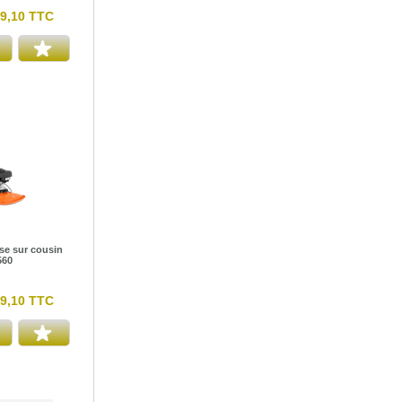
9,10 TTC
e sur cousin
560
9,10 TTC