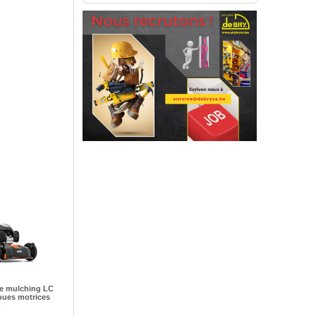
e mulching LC
oues motrices
)