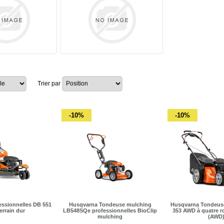
Trier par
-10%
-10%
ssionnelles DB 551
Husqvarna Tondeuse mulching
Husqvarna Tondeus
errain dur
LB548SQe professionnelles BioClip
353 AWD à quatre r
mulching
(AWD