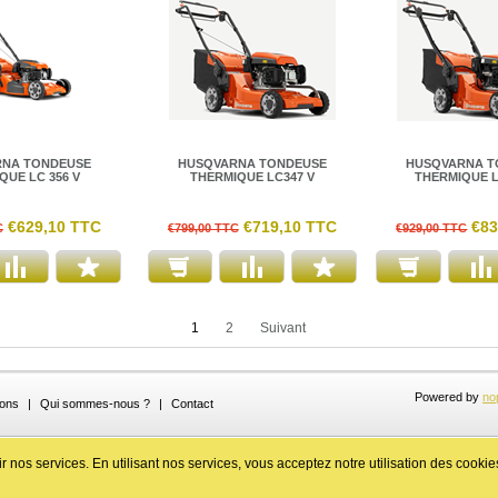
NA TONDEUSE
HUSQVARNA TONDEUSE
HUSQVARNA T
QUE LC 356 V
THERMIQUE LC347 V
THERMIQUE L
€629,10 TTC
€719,10 TTC
€83
C
€799,00 TTC
€929,00 TTC
1
2
Suivant
Powered by
no
ions
|
Qui sommes-nous ?
|
Contact
r nos services. En utilisant nos services, vous acceptez notre utilisation des cookie