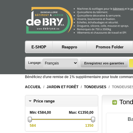
E-SHOP
Reappro
Promos Folder
Langage:
Bénéficiez d'une remise de 1% supplémentaire pour toute comman
ACCUEIL
/
JARDIN ET FORÊT
/
TONDEUSES
/
TONDEUSES
Tond
Price range
Min:
€584,00
Max:
€1350,00
Ba
584
1350