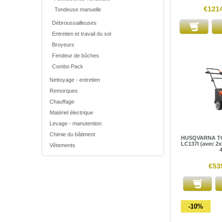
€121
Tondeuse manuelle
Débroussailleuses
Entretien et travail du sol
Broyeurs
Fendeur de bûches
Combo Pack
Nettoyage - entretien
Remorques
Chauffage
Matériel électrique
Levage - manutention
Chimie du bâtiment
HUSQVARNA T
LC137I (avec 2x
Vêtements
€53
-10%