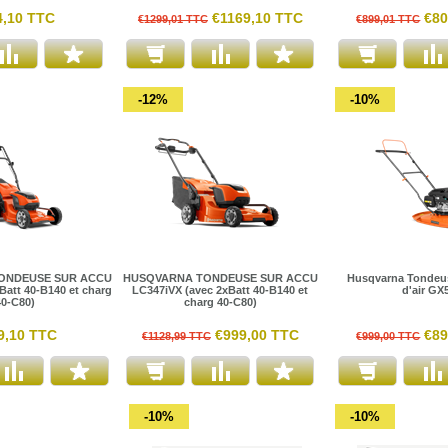
4,10 TTC
€1169,10 TTC
€80
€1299,01 TTC
€899,01 TTC
-12%
-10%
ONDEUSE SUR ACCU
HUSQVARNA TONDEUSE SUR ACCU
Husqvarna Tondeus
Batt 40-B140 et charg
LC347iVX (avec 2xBatt 40-B140 et
d'air GX
40-C80)
charg 40-C80)
9,10 TTC
€999,00 TTC
€89
€1128,99 TTC
€999,00 TTC
-10%
-10%