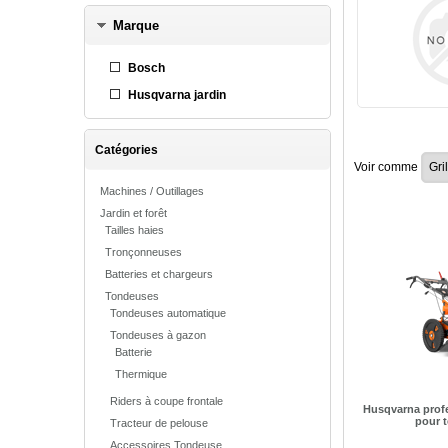
Marque
Bosch
Husqvarna jardin
Catégories
Voir comme
Machines / Outillages
Jardin et forêt
Tailles haies
Tronçonneuses
Batteries et chargeurs
Tondeuses
Tondeuses automatique
Tondeuses à gazon
Batterie
Thermique
Riders à coupe frontale
Husqvarna profe
pour t
Tracteur de pelouse
Accessoires Tondeuse