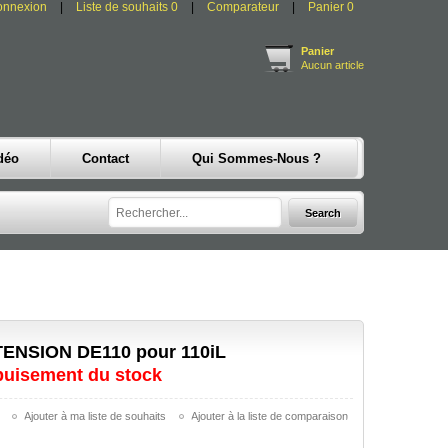
onnexion
Liste de souhaits
0
Comparateur
Panier
0
Panier
Aucun article
déo
Contact
Qui Sommes-Nous ?
NSION DE110 pour 110iL
épuisement du stock