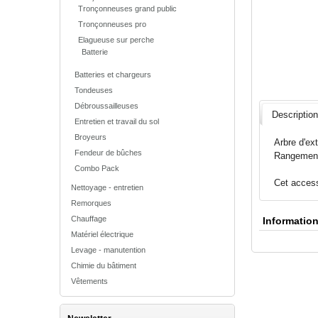
Tronçonneuses grand public
Tronçonneuses pro
Elagueuse sur perche
Batterie
Batteries et chargeurs
Tondeuses
Débroussailleuses
Descriptio
Entretien et travail du sol
Broyeurs
Arbre d'ex
Fendeur de bûches
Rangement 
Combo Pack
Cet access
Nettoyage - entretien
Remorques
Chauffage
Informatio
Matériel électrique
Levage - manutention
Chimie du bâtiment
Vêtements