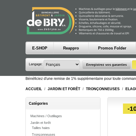
E-SHOP
Reappro
Promos Folder
Langage:
Bénéficiez d'une remise de 1% supplémentaire pour toute comman
ACCUEIL
/
JARDIN ET FORÊT
/
TRONÇONNEUSES
/
ELAG
Catégories
-1
Machines / Outillages
Jardin et forêt
Tailles haies
Tronçonneuses