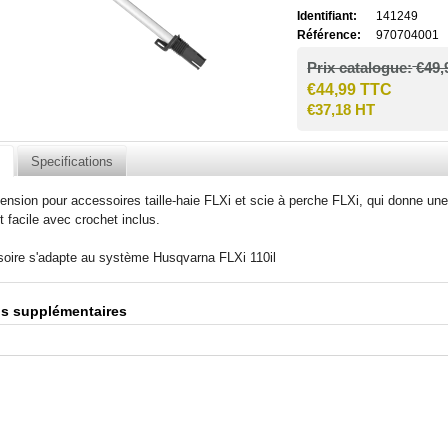
Identifiant:
141249
Référence:
970704001
Prix catalogue:
€49,
€44,99 TTC
€37,18 HT
n
Specifications
tension pour accessoires taille-haie FLXi et scie à perche FLXi, qui donne u
facile avec crochet inclus.
oire s'adapte au système Husqvarna FLXi 110il
ns supplémentaires