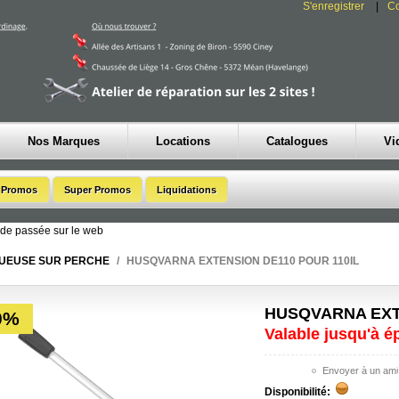
S'enregistrer
C
Nos Marques
Locations
Catalogues
Vi
de passée sur le web
UEUSE SUR PERCHE
/
HUSQVARNA EXTENSION DE110 POUR 110IL
HUSQVARNA EXTE
0%
Valable jusqu'à 
Disponibilité: