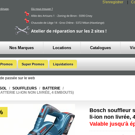
S'enregistrer
C
Nos Marques
Locations
Catalogues
Vi
de passée sur le web
 SOL
/
SOUFFLEURS
/
BATTERIE
/
TTERIE LI-ION NON LIVRÉE, 4 EMBOUTS)
Bosch souffleur sa
%
li-ion non livrée,
Valable jusqu'à 