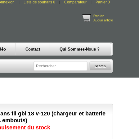
onnexion
Liste de souhaits
0
Comparateur
Panier
0
Panier
Aucun article
déo
Contact
Qui Sommes-Nous ?
ns fil gbl 18 v-120 (chargeur et batterie
 4 embouts)
épuisement du stock