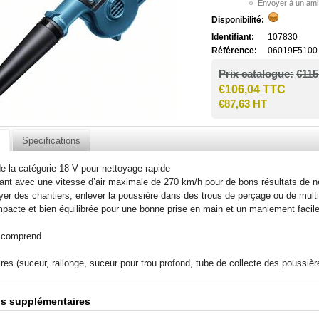
Disponibilité:
Identifiant:
107830
Référence:
06019F5100
Prix catalogue:
€115
€106,04 TTC
€87,63 HT
n
Specifications
de la catégorie 18 V pour nettoyage rapide
ant avec une vitesse d’air maximale de 270 km/h pour de bons résultats de 
yer des chantiers, enlever la poussière dans des trous de perçage ou de multi
acte et bien équilibrée pour une bonne prise en main et un maniement facil
t comprend
res (suceur, rallonge, suceur pour trou profond, tube de collecte des poussièr
ns supplémentaires