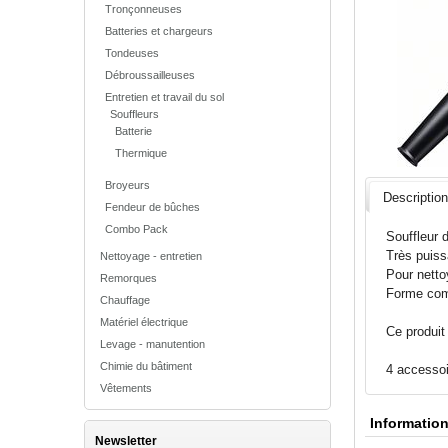
Tronçonneuses
Batteries et chargeurs
Tondeuses
Débroussailleuses
Entretien et travail du sol
Souffleurs
Batterie
Thermique
Broyeurs
Descriptio
Fendeur de bûches
Combo Pack
Souffleur 
Très puiss
Nettoyage - entretien
Pour netto
Remorques
Forme comp
Chauffage
Matériel électrique
Ce produi
Levage - manutention
Chimie du bâtiment
4 accessoi
Vêtements
Informatio
Newsletter