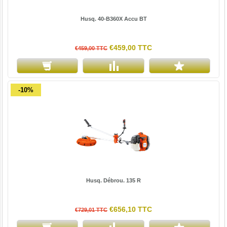
Husq. 40-B360X Accu BT
€459,00 TTC
€459,00 TTC
-10%
Husq. Débrou. 135 R
€656,10 TTC
€729,01 TTC