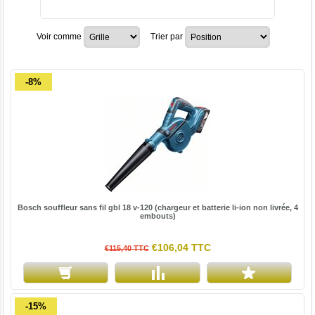
Voir comme
Trier par
-8%
Bosch souffleur sans fil gbl 18 v-120 (chargeur et batterie li-ion non livrée, 4
embouts)
€106,04 TTC
€115,40 TTC
-15%